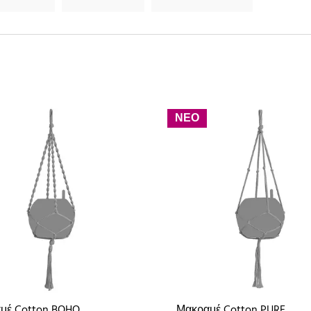
ΝΕΟ
μέ Cotton BOHO
Μακραμέ Cotton PURE