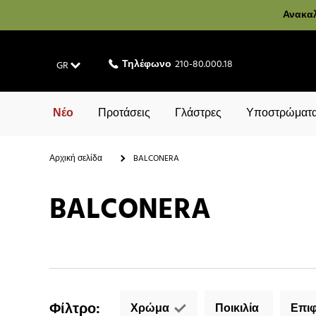
Ανακαλ
Τηλέφωνο
210-80.000.18
GR
Νέο
Προτάσεις
Γλάστρες
Υποστρώματα
Αρχική σελίδα
BALCONERA
BALCONERA
Φίλτρο
:
Χρώμα
Ποικιλία
Επιφ