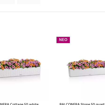
ΝΕΟ
NERA Cottage 50 white
BALCONERA Stone 50 quart