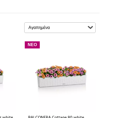
ΝΕΟ
z white
BALCONERA Cottage 80 white