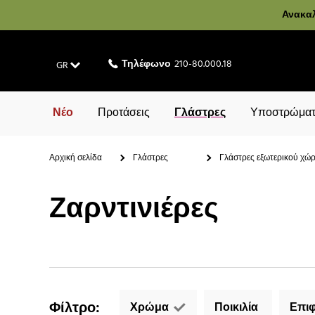
Ανακαλ
Τηλέφωνο
210-80.000.18
GR
Νέο
Προτάσεις
Γλάστρες
Υποστρώματ
Αρχική σελίδα
Γλάστρες
Γλάστρες εξωτερικού χώ
Ζαρντινιέρες
Φίλτρο
:
Χρώμα
Ποικιλία
Επιφ