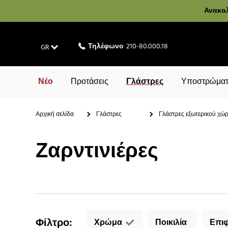
Ανακαλ
Τηλέφωνο
210-80.000.18
GR
Νέο
Προτάσεις
Γλάστρες
Υποστρώματ
Αρχική σελίδα
Γλάστρες
Γλάστρες εξωτερικού χώ
Ζαρντινιέρες
Φίλτρο
:
Χρώμα
Ποικιλία
Επιφ