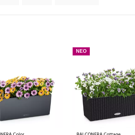
ΝΕΟ
NERA Color
BALCONERA Cottage