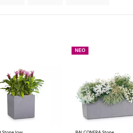
ΝΕΟ
 Stone low
BALCONERA Stone