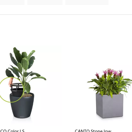
CO Color LS
CANTO Stone low