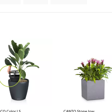
CO Color LS
CANTO Stone low