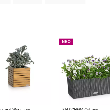
ΝΕΟ
Natural Wood low
BALCONERA Cottage