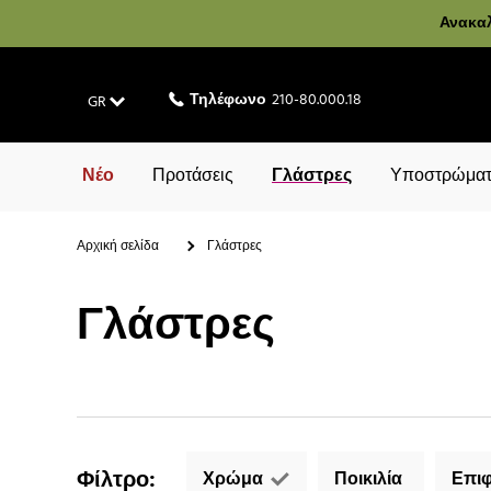
Ανακαλ
Τηλέφωνο
210-80.000.18
GR
Νέο
Προτάσεις
Γλάστρες
Υποστρώματ
Αρχική σελίδα
Γλάστρες
Γλάστρες
Φίλτρο
:
Χρώμα
Ποικιλία
Επιφ