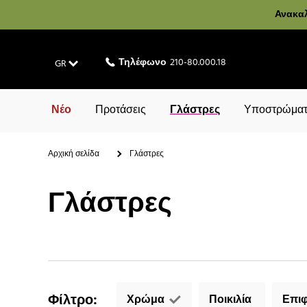
Ανακαλ
Τηλέφωνο
210-80.000.18
GR
Νέο
Προτάσεις
Γλάστρες
Υποστρώματ
Αρχική σελίδα
Γλάστρες
Γλάστρες
Φίλτρο
:
Χρώμα
Ποικιλία
Επιφ