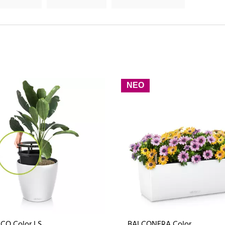
ΝΕΟ
CO Color LS
BALCONERA Color