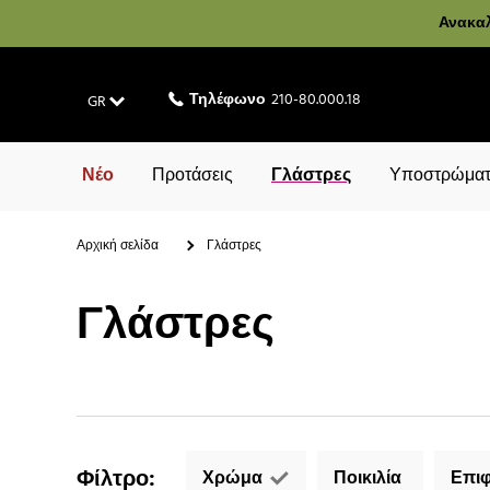
Ανακαλ
Τηλέφωνο
210-80.000.18
GR
Νέο
Προτάσεις
Γλάστρες
Υποστρώματ
Αρχική σελίδα
Γλάστρες
Γλάστρες
Φίλτρο
:
Χρώμα
Ποικιλία
Επιφ