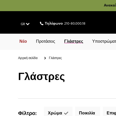
Ανακαλ
Τηλέφωνο
210-80.000.18
GR
Νέο
Προτάσεις
Γλάστρες
Υποστρώματ
Αρχική σελίδα
Γλάστρες
Γλάστρες
Φίλτρο
:
Χρώμα
Ποικιλία
Επιφ