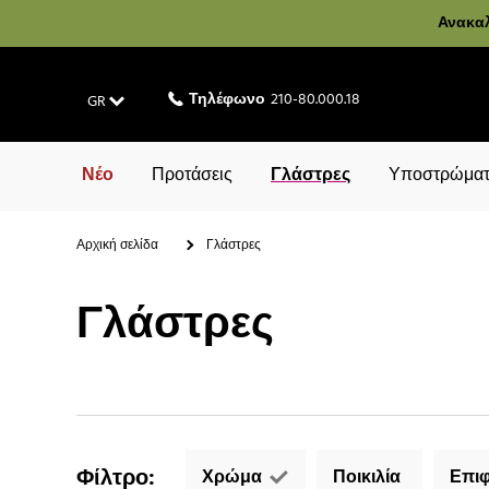
Ανακαλ
Τηλέφωνο
210-80.000.18
GR
Νέο
Προτάσεις
Γλάστρες
Υποστρώματ
Αρχική σελίδα
Γλάστρες
Γλάστρες
Φίλτρο
:
Χρώμα
Ποικιλία
Επιφ