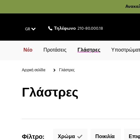
Ανακαλ
Τηλέφωνο
210-80.000.18
GR
Νέο
Προτάσεις
Γλάστρες
Υποστρώματ
Αρχική σελίδα
Γλάστρες
Γλάστρες
Φίλτρο
:
Χρώμα
Ποικιλία
Επιφ