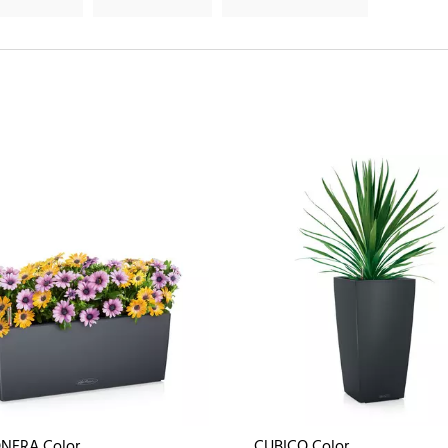
NERA Color
CUBICO Color