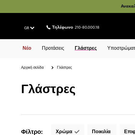
Ανακαλ
Τηλέφωνο
210-80.000.18
GR
Νέο
Προτάσεις
Γλάστρες
Υποστρώματ
Αρχική σελίδα
Γλάστρες
Γλάστρες
Φίλτρο
:
Χρώμα
Ποικιλία
Επιφ