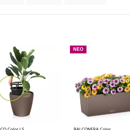
ΝΕΟ
CO Color LS
BALCONERA Color