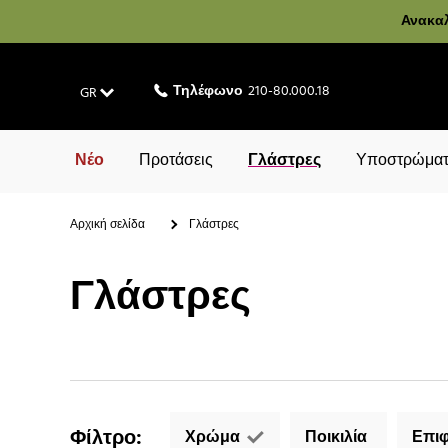
Ανακαλ
Τηλέφωνο
210-80.000.18
GR
Νέο
Προτάσεις
Γλάστρες
Υποστρώματ
Αρχική σελίδα
Γλάστρες
Γλάστρες
Φίλτρο
:
Χρώμα
Ποικιλία
Επιφ