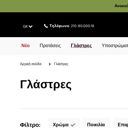
Ανακαλ
Τηλέφωνο
210-80.000.18
GR
Νέο
Προτάσεις
Γλάστρες
Υποστρώματ
Αρχική σελίδα
Γλάστρες
Γλάστρες
Φίλτρο
:
Χρώμα
Ποικιλία
Επιφ