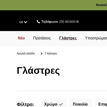
Ανακαλ
Τηλέφωνο
210-80.000.18
GR
Νέο
Προτάσεις
Γλάστρες
Υποστρώματ
Αρχική σελίδα
Γλάστρες
Γλάστρες
Φίλτρο
:
Χρώμα
Ποικιλία
Επιφ