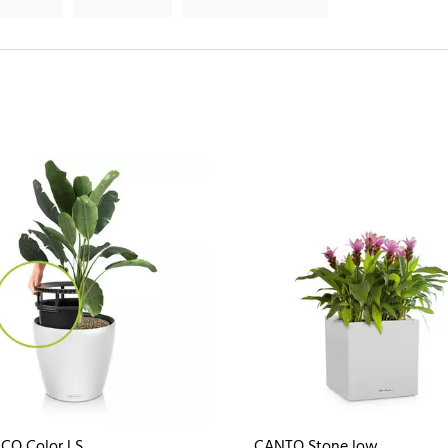
CO Color LS
CANTO Stone low