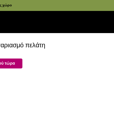
ας χώρο
γαριασμό πελάτη
ού τώρα