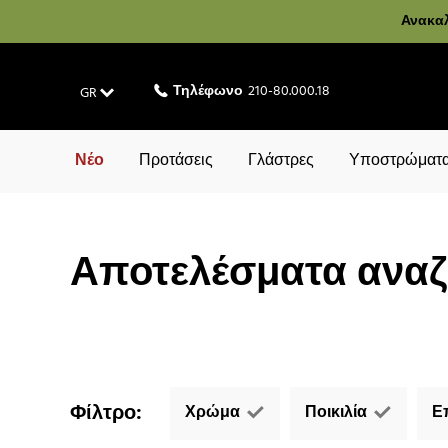
Ανακαλ
Τηλέφωνο
210-80.000.18
GR
Νέο
Προτάσεις
Γλάστρες
Υποστρώματα
Αποτελέσματα αναζή
Φίλτρο
:
Χρώμα
Ποικιλία
Ε