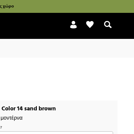
ας χώρο
Αναζήτηση
 Color 14 sand brown
 μοντέρνα
97