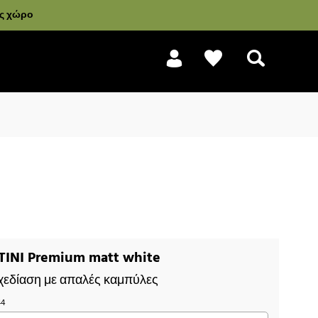
ας χώρο
Αναζήτηση
TINI Premium matt white
χεδίαση με απαλές καμπύλες
44