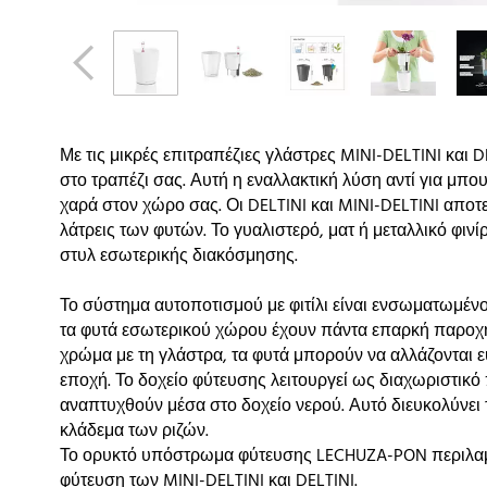
Με τις μικρές επιτραπέζιες γλάστρες MINI-DELTINI και 
στο τραπέζι σας. Αυτή η εναλλακτική λύση αντί για μ
χαρά στον χώρο σας. Οι DELTINI και MINI-DELTINI απο
λάτρεις των φυτών. Το γυαλιστερό, ματ ή μεταλλικό φινί
στυλ εσωτερικής διακόσμησης.
Το σύστημα αυτοποτισμού με φιτίλι είναι ενσωματωμένο
τα φυτά εσωτερικού χώρου έχουν πάντα επαρκή παροχή 
χρώμα με τη γλάστρα, τα φυτά μπορούν να αλλάζονται ε
εποχή. Το δοχείο φύτευσης λειτουργεί ως διαχωριστικό 
αναπτυχθούν μέσα στο δοχείο νερού. Αυτό διευκολύνει 
κλάδεμα των ριζών.
Το ορυκτό υπόστρωμα φύτευσης LECHUZA-PON περιλαμ
φύτευση των MINI-DELTINI και DELTINI.