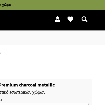
ας χώρο
c
Αναζήτηση
remium charcoal metallic
στικό εσωτερικών χώρων
03