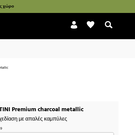
ας χώρο
tallic
Αναζήτηση
INI Premium charcoal metallic
χεδίαση με απαλές καμπύλες
49