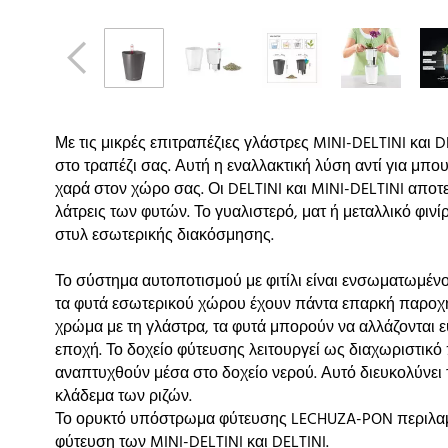
Με τις μικρές επιτραπέζιες γλάστρες MINI-DELTINI και 
στο τραπέζι σας. Αυτή η εναλλακτική λύση αντί για μ
χαρά στον χώρο σας. Οι DELTINI και MINI-DELTINI απο
λάτρεις των φυτών. Το γυαλιστερό, ματ ή μεταλλικό φινί
στυλ εσωτερικής διακόσμησης.
Το σύστημα αυτοποτισμού με φιτίλι είναι ενσωματωμένο
τα φυτά εσωτερικού χώρου έχουν πάντα επαρκή παροχή 
χρώμα με τη γλάστρα, τα φυτά μπορούν να αλλάζονται ε
εποχή. Το δοχείο φύτευσης λειτουργεί ως διαχωριστικό 
αναπτυχθούν μέσα στο δοχείο νερού. Αυτό διευκολύνει 
κλάδεμα των ριζών.
Το ορυκτό υπόστρωμα φύτευσης LECHUZA-PON περιλαμ
φύτευση των MINI-DELTINI και DELTINI.