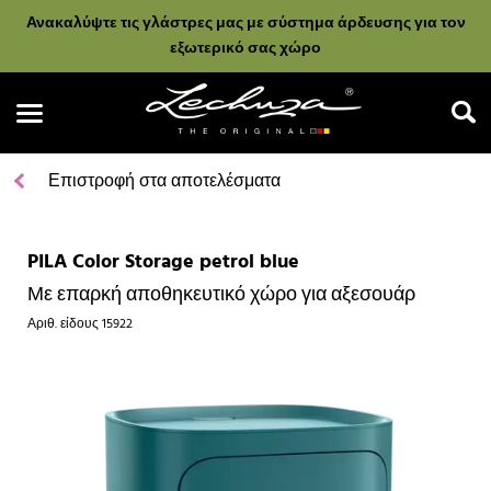
Ανακαλύψτε τις γλάστρες μας με σύστημα άρδευσης για τον
εξωτερικό σας χώρο
Επιστροφή στα αποτελέσματα
PILA Color Storage petrol blue
Αναζήτηση
Με επαρκή αποθηκευτικό χώρο για αξεσουάρ
Αριθ. είδους
15922