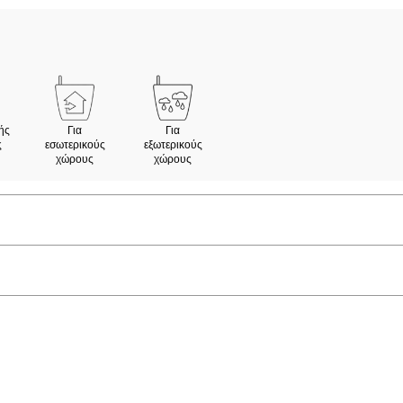
ής
Για
Για
ς
εσωτερικούς
εξωτερικούς
χώρους
χώρους