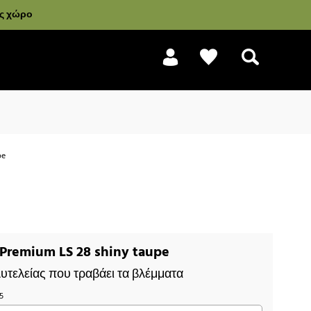
ας χώρο
pe
Αναζήτηση
remium LS 28 shiny taupe
τελείας που τραβάει τα βλέμματα
45