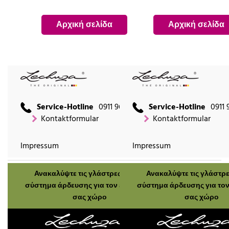
Αρχική σελίδα
Αρχική σελίδα
Service-Hotline
0911 9666 2660
Service-Hotline
0911 
Kontaktformular
Kontaktformular
Impressum
Impressum
Ανακαλύψτε τις γλάστρες μας με
Ανακαλύψτε τις γλάστρε
σύστημα άρδευσης για τον εξωτερικό
σύστημα άρδευσης για τον
σας χώρο
σας χώρο