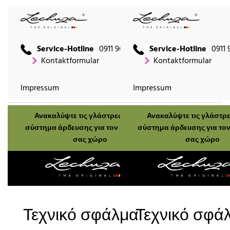
Service-Hotline
0911 9666 2660
Service-Hotline
0911 
Kontaktformular
Kontaktformular
Impressum
Impressum
Ανακαλύψτε τις γλάστρες μας με
Ανακαλύψτε τις γλάστρε
σύστημα άρδευσης για τον εξωτερικό
σύστημα άρδευσης για τον
σας χώρο
σας χώρο
Τεχνικό σφάλμα
Τεχνικό σφά