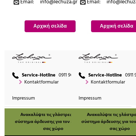
Email:
info@lechuza.gr
Email:
info@lechuz
Αρχική σελίδα
Αρχική σελίδα
Service-Hotline
0911 9666 2660
Service-Hotline
0911 
Kontaktformular
Kontaktformular
Impressum
Impressum
Ανακαλύψτε τις γλάστρες μας με
Ανακαλύψτε τις γλάστρε
σύστημα άρδευσης για τον εξωτερικό
σύστημα άρδευσης για τον
σας χώρο
σας χώρο