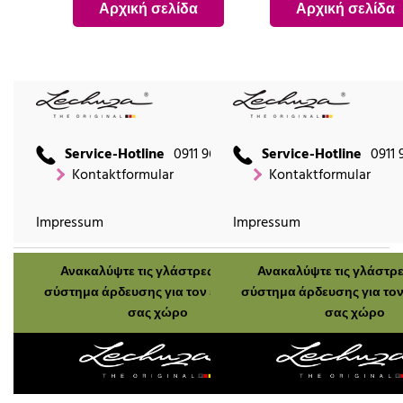
Αρχική σελίδα
Αρχική σελίδα
Service-Hotline
0911 9666 2660
Service-Hotline
0911 
Kontaktformular
Kontaktformular
Impressum
Impressum
Ανακαλύψτε τις γλάστρες μας με
Ανακαλύψτε τις γλάστρε
σύστημα άρδευσης για τον εξωτερικό
σύστημα άρδευσης για τον
σας χώρο
σας χώρο