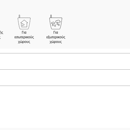
ής
Για
Για
ς
εσωτερικούς
εξωτερικούς
χώρους
χώρους