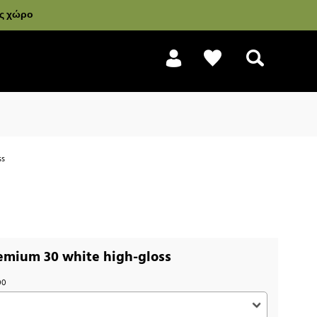
ας χώρο
ss
Αναζήτηση
emium 30 white high-gloss
00