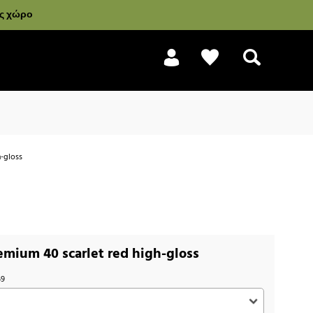
ας χώρο
-gloss
Αναζήτηση
mium 40 scarlet red high-gloss
59