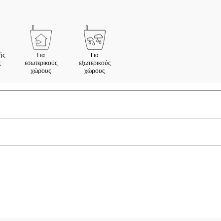
ής
Για
Για
ς
εσωτερικούς
εξωτερικούς
χώρους
χώρους