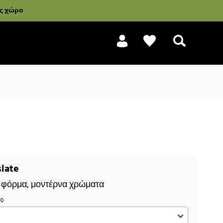
ας χώρο
Αναζήτηση
late
 φόρμα, μοντέρνα χρώματα
90