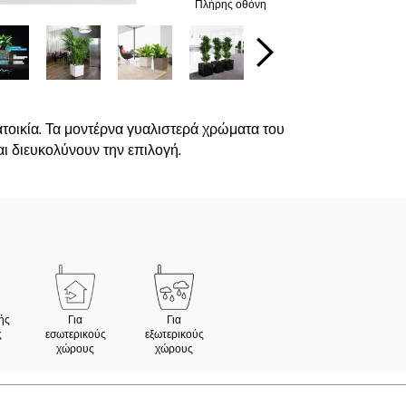
Πλήρης οθόνη
ατοικία. Τα μοντέρνα γυαλιστερά χρώματα του
ι διευκολύνουν την επιλογή.
ής
Για
Για
ς
εσωτερικούς
εξωτερικούς
χώρους
χώρους