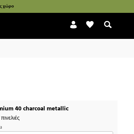
ας χώρο
Αναζήτηση
ium 40 charcoal metallic
πινελιές
63