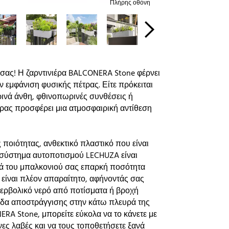
Πλήρης οθόνη
 σας! Η ζαρντινιέρα BALCONERA Stone φέρνει
ην εμφάνιση φυσικής πέτρας. Είτε πρόκειται
ρινά άνθη, φθινοπωρινές συνθέσεις ή
έτρας προσφέρει μια ατμοσφαιρική αντίθεση
οιότητας, ανθεκτικό πλαστικό που είναι
κό σύστημα αυτοποτισμού LECHUZA είναι
τά του μπαλκονιού σας επαρκή ποσότητα
ν είναι πλέον απαραίτητο, αφήνοντάς σας
ερβολικό νερό από ποτίσματα ή βροχή
βίδα αποστράγγισης στην κάτω πλευρά της
NERA Stone, μπορείτε εύκολα να το κάνετε με
ς λαβές και να τους τοποθετήσετε ξανά