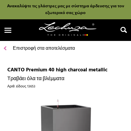
Ανακαλύψτε τις γλάστρες μας με σύστημα άρδευσης για τον
εξωτερικό σας χώρο
Επιστροφή στα αποτελέσματα
CANTO Premium 40 high charcoal metallic
Αναζήτηση
Τραβάει όλα τα βλέμματα
Αριθ. είδους
13653