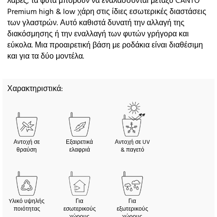
λαβές, τα φυτά μπορούν να εναλάσσονται μεταξύ CANTO
Premium high & low χάρη στις ίδιες εσωτερικές διαστάσεις
των γλαστρών. Αυτό καθιστά δυνατή την αλλαγή της
διακόσμησης ή την εναλλαγή των φυτών γρήγορα και
εύκολα. Μια προαιρετική βάση με ροδάκια είναι διαθέσιμη
και για τα δύο μοντέλα.
Χαρακτηριστικά:
Αντοχή σε
Εξαιρετικά
Αντοχή σε UV
θραύση
ελαφριά
& παγετό
Yλικό υψηλής
Για
Για
ποιότητας
εσωτερικούς
εξωτερικούς
χώρους
χώρους