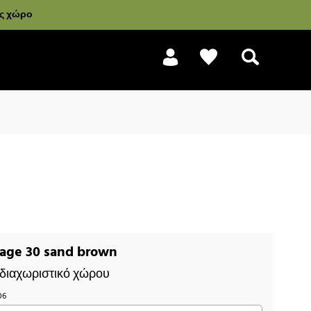
ας χώρο
Αναζήτηση
tage 30 sand brown
α διαχωριστικό χώρου
06