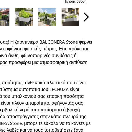
Πλήρης οθόνη
 σας! Η ζαρντινιέρα BALCONERA Stone φέρνει
ην εμφάνιση φυσικής πέτρας. Είτε πρόκειται
ρινά άνθη, φθινοπωρινές συνθέσεις ή
έτρας προσφέρει μια ατμοσφαιρική αντίθεση
οιότητας, ανθεκτικό πλαστικό που είναι
κό σύστημα αυτοποτισμού LECHUZA είναι
τά του μπαλκονιού σας επαρκή ποσότητα
ν είναι πλέον απαραίτητο, αφήνοντάς σας
ερβολικό νερό από ποτίσματα ή βροχή
βίδα αποστράγγισης στην κάτω πλευρά της
NERA Stone, μπορείτε εύκολα να το κάνετε με
ς λαβές και να τους τοποθετήσετε ξανά