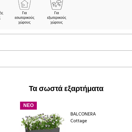
ής
Για
Για
ς
εσωτερικούς
εξωτερικούς
χώρους
χώρους
Τα σωστά εξαρτήματα
ΝΕΟ
BALCONERA
Cottage