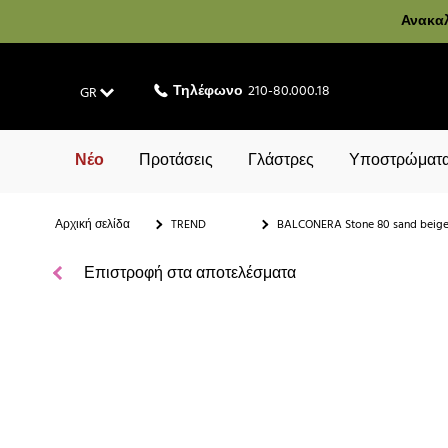
Ανακαλ
Τηλέφωνο
210-80.000.18
GR
Νέο
Προτάσεις
Γλάστρες
Υποστρώματα
Αρχική σελίδα
TREND
BALCONERA Stone 80 sand beig
Επιστροφή στα αποτελέσματα