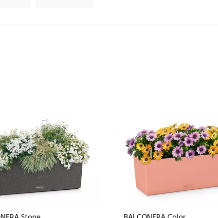
NERA Stone
BALCONERA Color