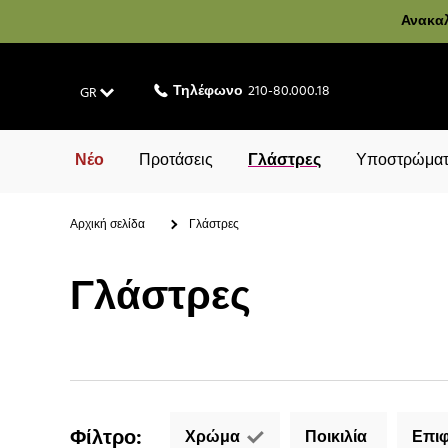
Ανακαλ
Τηλέφωνο
210-80.000.18
GR
Νέο
Προτάσεις
Γλάστρες
Υποστρώματ
Αρχική σελίδα
Γλάστρες
Γλάστρες
Φίλτρο
:
Χρώμα
Ποικιλία
Επιφ