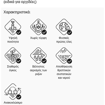
(ειδικά για ορχιδέες)
Χαρακτηριστικά:
Υψηλή
Χωρίς τύρφη
Φυσικές
ποιότητα
πρώτες ύλες
Σταθερός
Βέλτιστος
Αποθήκευση
όγκος
αερισμός των
θρεπτικών
ριζών
συστατικών
και νερού
Ανακυκλώσιμο