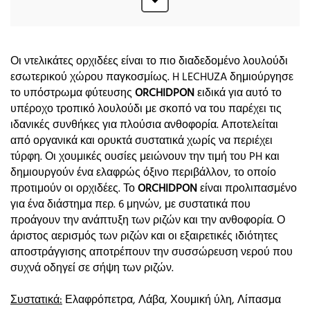
Οι ντελικάτες ορχιδέες είναι το πιο διαδεδομένο λουλούδι
εσωτερικού χώρου παγκοσμίως. H LECHUZA δημιούργησε
το υπόστρωμα φύτευσης
ORCHIDPON
ειδικά για αυτό το
υπέροχο τροπικό λουλούδι με σκοπό να του παρέχει τις
ιδανικές συνθήκες για πλούσια ανθοφορία. Αποτελείται
από οργανικά και ορυκτά συστατικά χωρίς να περιέχει
τύρφη. Οι χουμικές ουσίες μειώνουν την τιμή του PH και
δημιουργούν ένα ελαφρώς όξινο περιβάλλον, το οποίο
προτιμούν οι ορχιδέες. Το
ORCHIDPON
είναι προλιπασμένο
για ένα διάστημα περ. 6 μηνών, με συστατικά που
προάγουν την ανάπτυξη των ριζών και την ανθοφορία. Ο
άριστος αερισμός των ριζών και οι εξαιρετικές ιδιότητες
αποστράγγισης αποτρέπουν την συσσώρευση νερού που
συχνά οδηγεί σε σήψη των ριζών.
Συστατικά:
Ελαφρόπετρα, Λάβα, Χουμική ύλη, Λίπασμα